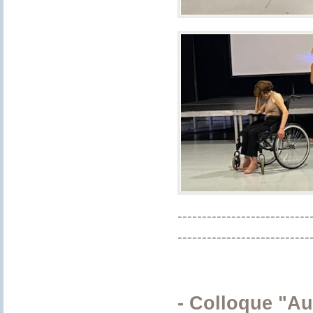
---------------------------
---------------------------
- Colloque "Au