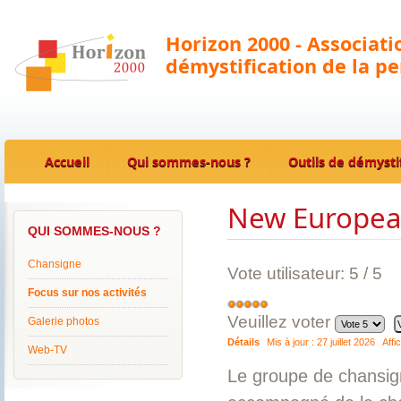
Horizon 2000 - Associat
démystification de la p
Accueil
Qui sommes-nous ?
Outils de démysti
New European
QUI SOMMES-NOUS ?
Chansigne
Vote utilisateur:
5
/
5
Focus sur nos activités
Veuillez voter
Galerie photos
Détails
Mis à jour :
27 juillet 2026
Affi
Web-TV
Le groupe de chansig