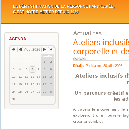
LA DÉMYSTIFICATION DE LA PERSONNE HANDICAPÉE,
C’EST NOTRE MÉTIER DEPUIS 1989
Actualités
Année
Mois
Mois
Année
précédente
précédent
suivant
suivante
AGENDA
Ateliers inclusi
corporelle et d
Août 2026
Lun
Mar
Mer
Jeu
Ven
Sam
Dim
1
2
Détails
Publication :
30 juillet 2026
3
4
5
6
7
8
9
Ateliers inclusifs 
10
11
12
13
14
15
16
17
18
19
20
21
22
23
Un parcours créatif e
24
25
26
27
28
29
30
les ad
31
À travers le mouvement, le ry
exploreront une nouvelle fa
créer ensemble.