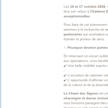
Les
16 et 17 octobre 2026
,
fera son retour à
Charleroi 
exceptionnelles
.
Pour faire de cet événement i
sommes à la recherche de
s
partenaires
qui souhaitent as
humain et porteur de sens.
✨
Pourquoi devenir parten
En réservant un encart public
aux spectateurs, vous bénéfic
✔️ Une belle visibilité auprès
;
✔️ L'occasion de valoriser vot
✔️ L'opportunité d'affirmer v
de la culture et de la diversité
Le Chant des Signes
est un
chansigne et danse inclus
tous horizons partagent des 
musique se voit autant qu'ell