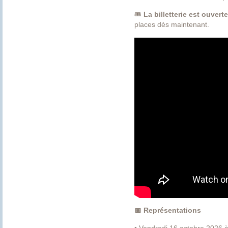
🎟️
La billetterie est ouverte
places dès maintenant.
📅 Représentations