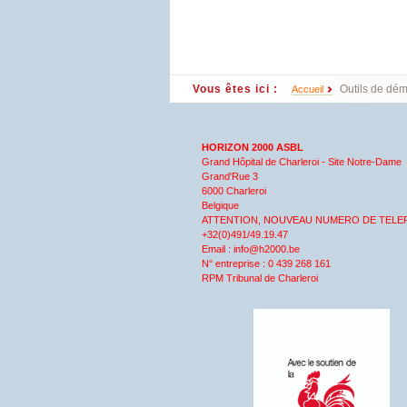
Vous êtes ici :
Outils de démy
Accueil
HORIZON 2000 ASBL
Grand Hôpital de Charleroi - Site Notre-Dame
Grand'Rue 3
6000 Charleroi
Belgique
ATTENTION, NOUVEAU NUMERO DE TELE
+32(0)491/49.19.47
Email : info@h2000.be
N° entreprise : 0 439 268 161
RPM Tribunal de Charleroi