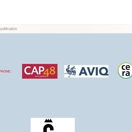
stification
PHONE :