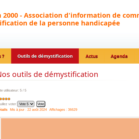
 2000 - Association d'information de com
fication de la personne handicapée
 ?
Outils de démystification
Actus
Agenda
os outils de démystification
te utilisateur:
5
/
5
uillez voter
tails
Mis à jour :
22 août 2024
Affichages :
36629