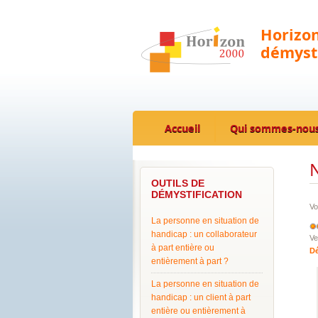
Horizon
démysti
Accueil
Qui sommes-nous
N
OUTILS DE
DÉMYSTIFICATION
Vo
La personne en situation de
handicap : un collaborateur
Ve
à part entière ou
Dé
entièrement à part ?
La personne en situation de
handicap : un client à part
entière ou entièrement à