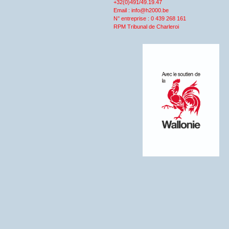
+32(0)491/49.19.47
Email : info@h2000.be
N° entreprise : 0 439 268 161
RPM Tribunal de Charleroi