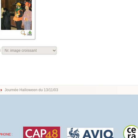
i
Journée Halloween du 13/11/03
PHONE :