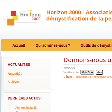
Horizon 2000 - Associat
démystification de la p
Accueil
Qui sommes-nous ?
Outils de démysti
Donnons-nous un
ACTUALITÉS
Veuillez voter
Actualités
Détails
Publication :
17 novembre 202
Archives
DERNIÈRES ACTUS
Ateliers inclusifs