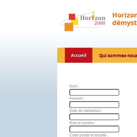
Horizon
démysti
Accueil
Qui sommes-nous
Nom :
Prénom :
Date de naissance :
Rue et numéro :
Code postal et localité :