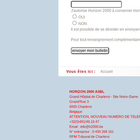
J'autorise Horizon 2000 à conserver mon
OUI
NON
Il est possible de se désister en envoy
Pour tout renseignement complémentair
Vous êtes ici :
Accueil
HORIZON 2000 ASBL
Grand Hôpital de Charleroi - Site Notre-Dame
Grand'Rue 3
6000 Charleroi
Belgique
ATTENTION, NOUVEAU NUMERO DE TELE
+32(0)491/49.19.47
Email : info@h2000.be
N° entreprise : 0 439 268 161
RPM Tribunal de Charleroi